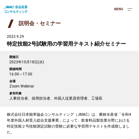
MENU
説明会・セミナー
2023.9.29
特定技能2号試験用の学習用テキスト紹介セミナー
開催日
2023年10月18日(水)
開催時間
16:00～17:00
会場
Zoom Webinar
参加対象
人事担当者、採用担当者、外国人従業員管理者、工場長
株式会社日本能率協会コンサルティング（JMAC）は、農林水産省「令和4
年度外国人材受入総合支援事業」によって、飲食料品製造業分野における
特定技能２号技能測定試験の受験に必要な学習用テキストを作成致しまし
た。