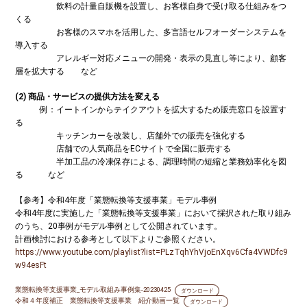
飲料の計量自販機を設置し、お客様自身で受け取る仕組みをつ
くる
お客様のスマホを活用した、多言語セルフオーダーシステムを
導入する
アレルギー対応メニューの開発・表示の見直し等により、顧客
層を拡大する など
(2) 商品・サービスの提供方法を変える
例：イートインからテイクアウトを拡大するため販売窓口を設置す
る
キッチンカーを改装し、店舗外での販売を強化する
店舗での人気商品をECサイトで全国に販売する
半加工品の冷凍保存による、調理時間の短縮と業務効率化を図
る など
【参考】令和4年度「業態転換等支援事業」モデル事例
令和4年度に実施した「業態転換等支援事業」において採択された取り組み
のうち、20事例がモデル事例として公開されています。
計画検討における参考として以下よりご参照ください。
https://www.youtube.com/playlist?list=PLzTqhYhVjoEnXqv6Cfa4VWDfc9
w94esFt
業態転換等支援事業_モデル取組み事例集-20230425
ダウンロード
令和４年度補正 業態転換等支援事業 紹介動画一覧
ダウンロード