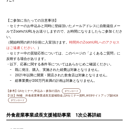
【ご参加に当たっての注意事項】
・セミナーのお申込みと同時に登録頂いたメールアドレスに自動返信メー
ルでZoomのURLをお送りしますので、お時間になりましたらご参加くださ
い。
（開始時間の約10分前に入室頂けます。
時間外のZoomURLへのアクセス
はご遠慮ください。
）
・セミナー中の質疑応答については、このページの「よくあるご質問」に
反映する場合があります。
・以下、応募に関する条件等についてはあらかじめご確認ください。
ｰ 既に発注、購入、実施された経費は対象となりません。
ｰ 2021年以降に開業・開店された飲食店は対象となりません。
ｰ 総事業費が200万円未満の計画は対象となりません。
【参考】QAセミナー_申込み～参加の流れ
ダウンロード
【1次】R4補 外食産業事業成長支援補助金_QAセミナー資料_WEBサイトアップ版0424
ダウンロード
外食産業事業成長支援補助事業 1次公募詳細