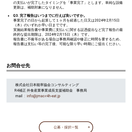
の支払いが完了したタイミングを「事業完了」とします。単純な設備
更新は、補助対象になりません。
Q3. 完了報告はいつまでに行えば良いですか。
事業完了の日から起算して１ヶ月を経過した日又は2024年2月15日
（木）のいずれか早い日までです。
実施結果報告書や事業費に支払いに関する証憑提出など完了報告の最
終的な提出期限は、2024年2月15日（木）です。
報告書に不備等がある場合は事務局確認や修正に時間を要するため、
報告書は支払い等の完了後、可能な限り早い時期にご提出ください。
お問合せ先
株式会社日本能率協会コンサルティング
R4補正 外食産業事業成長支援補助金 事務局
mail :
info@jmac-r4h-eat.jp
公募・採択一覧