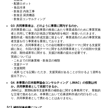
・配膳ロボット
・食品冷凍
・飲食店 内装工事
・飲食店 厨房機器
・飲食店コンサルティング
Q3. 共同事業者は、どのように事業に関与するのか。
共同事業者には、当該事業の推進にあたり事業成長のために事業実施
者と共同して事業の計画及び実施内容を検討・推進いただきます。
書類作成・報告書の作成支援に留まらず、事業成長のための事業実施
者支援を行う事業者を重視しております。
そのため、共同事業者としての会社概要や当該テーマに関する支援実
績に加え、今回の支援テーマに関する共同事業者としての役割や支援
内容、期待成果等に関する、支援計画書の提出が必要です。
実績については
・これまでの対象業種・飲食店の種類
・支援テーマ
・支援期間
・成果 などを記載いただき、支援実績があることが分かるよう資料を
提出下さい。
Q4. 本事業の日本能率協会コンサルティング（JMAC）の役割は何
か。共同事業者として依頼できるか。
JMACは、業態転換等支援事業の補助金に関する事務局です。 客観的
な立場で進めるため、本事業において応募資料作成の代行を行った
り、共同事業者として携わることはありません。
【C】
補助対象経費
について