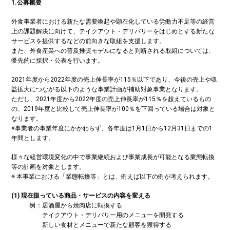
1.公募概要
外食事業者における新たな需要喚起や顕在化している労働力不足等の経営
上の課題解決に向けて、テイクアウト・デリバリーをはじめとする新たな
サービスを提供するなどの前向きな取組を支援します。
また、外食産業への普及推奨モデルになると判断される取組については、
優先的に採択・公表を行います。
2021年度から2022年度の売上伸長率が115％以下であり、今後の売上や収
益拡大につながる以下のような事業計画が補助対象事業となります。
ただし、2021年度から2022年度の売上伸長率が115％を超えているもの
の、2019年度と比較して売上伸長率が100％を下回っている場合は対象と
なります。
※事業者の事業年度にかかわらず、各年度は1月1日から12月31日までの1
年間とします。
様々な経営環境変化の中で事業継続および事業成長が可能となる業態転換
等の計画を対象とします。
※ 本事業における「業態転換等」とは、例えば以下の例が考えられます。
(1) 現在扱っている商品・サービスの内容を変える
例：居酒屋から焼肉店に転換する
テイクアウト・デリバリー用のメニューを開発する
新しい食材とメニューで新たな顧客を獲得する