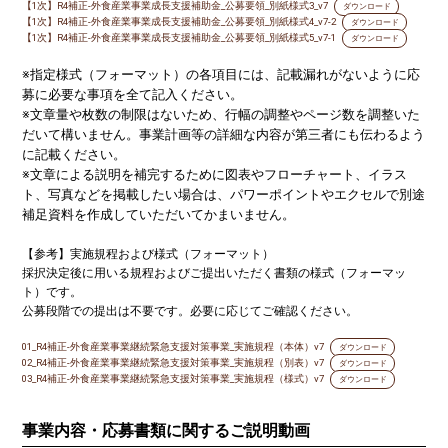
【1次】R4補正-外食産業事業成長支援補助金_公募要領_別紙様式3_v7
ダウンロード
【1次】R4補正-外食産業事業成長支援補助金_公募要領_別紙様式4_v7-2
ダウンロード
【1次】R4補正-外食産業事業成長支援補助金_公募要領_別紙様式5_v7-1
ダウンロード
※指定様式（フォーマット）の各項目には、記載漏れがないように応
募に必要な事項を全て記入ください。
※文章量や枚数の制限はないため、行幅の調整やページ数を調整いた
だいて構いません。事業計画等の詳細な内容が第三者にも伝わるよう
に記載ください。
※文章による説明を補完するために図表やフローチャート、イラス
ト、写真などを掲載したい場合は、パワーポイントやエクセルで別途
補足資料を作成していただいてかまいません。
【参考】実施規程および様式（フォーマット）
採択決定後に用いる規程およびご提出いただく書類の様式（フォーマッ
ト）です。
公募段階での提出は不要です。必要に応じてご確認ください。
01_R4補正-外食産業事業継続緊急支援対策事業_実施規程（本体）v7
ダウンロード
02_R4補正-外食産業事業継続緊急支援対策事業_実施規程（別表）v7
ダウンロード
03_R4補正-外食産業事業継続緊急支援対策事業_実施規程（様式）v7
ダウンロード
事業内容・応募書類に関するご説明動画