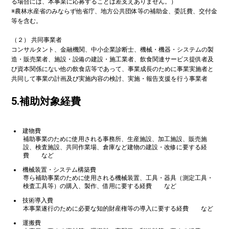
る場合には、本事業に応募することは差支えありません。）
※農林水産省のみならず他省庁、地方公共団体等の補助金、委託費、交付金
等を含む。
（２） 共同事業者
コンサルタント、金融機関、中小企業診断士、機械・機器・システムの製
造・販売業者、施設・設備の建設・施工業者、飲食関連サービス提供者及
び資本関係にない他の飲食店等であって、事業成長のために事業実施者と
共同して事業の計画及び実施内容の検討、実施・報告支援を行う事業者
5.補助対象経費
建物費
補助事業のために使用される事務所、生産施設、加工施設、販売施
設、検査施設、共同作業場、倉庫など建物の建設・改修に要する経
費 など
機械装置・システム構築費
専ら補助事業のために使用される機械装置、工具・器具（測定工具・
検査工具等）の購入、製作、借用に要する経費 など
技術導入費
本事業遂行のために必要な知的財産権等の導入に要する経費 など
運搬費