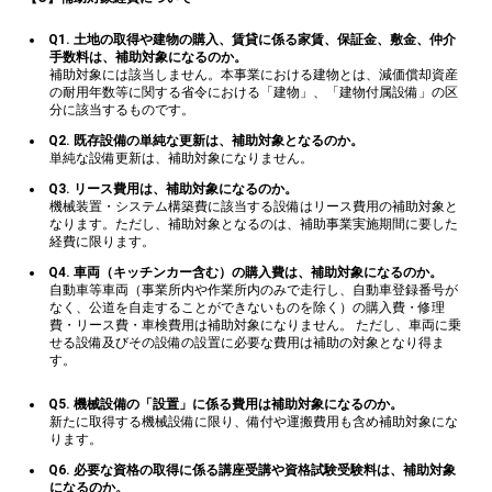
Q1. 土地の取得や建物の購入、賃貸に係る家賃、保証金、敷金、仲介
手数料は、補助対象になるのか。
補助対象には該当しません。本事業における建物とは、減価償却資産
の耐用年数等に関する省令における「建物」、「建物付属設備」の区
分に該当するものです。
Q2. 既存設備の単純な更新は、補助対象となるのか。
単純な設備更新は、補助対象になりません。
Q3. リース費用は、補助対象になるのか。
機械装置・システム構築費に該当する設備はリース費用の補助対象と
なります。ただし、補助対象となるのは、補助事業実施期間に要した
経費に限ります。
Q4. 車両（キッチンカー含む）の購入費は、補助対象になるのか。
自動車等車両（事業所内や作業所内のみで走行し、自動車登録番号が
なく、公道を自走することができないものを除く）の購入費・修理
費・リース費・車検費用は補助対象になりません。 ただし、車両に乗
せる設備及びその設備の設置に必要な費用は補助の対象となり得ま
す。
Q5. 機械設備の「設置」に係る費用は補助対象になるのか。
新たに取得する機械設備に限り、備付や運搬費用も含め補助対象にな
ります。
Q6. 必要な資格の取得に係る講座受講や資格試験受験料は、補助対象
になるのか。