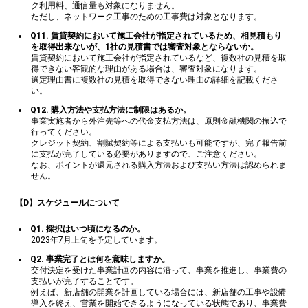
ク利用料、通信量も対象になりません。
ただし、ネットワーク工事のための工事費は対象となります。
Q11. 賃貸契約において施工会社が指定されているため、相見積もり
を取得出来ないが、1社の見積書では審査対象とならないか。
賃貸契約において施工会社が指定されているなど、複数社の見積を取
得できない客観的な理由がある場合は、審査対象になります。
選定理由書に複数社の見積を取得できない理由の詳細を記載くださ
い。
Q12. 購入方法や支払方法に制限はあるか。
事業実施者から外注先等への代金支払方法は、原則金融機関の振込で
行ってください。
クレジット契約、割賦契約等による支払いも可能ですが、完了報告前
に支払が完了している必要がありますので、ご注意ください。
なお、ポイントが還元される購入方法および支払い方法は認められま
せん。
【D】
スケジュール
について
Q1. 採択はいつ頃になるのか。
2023年7月上旬を予定しています。
Q2. 事業完了とは何を意味しますか。
交付決定を受けた事業計画の内容に沿って、事業を推進し、事業費の
支払いが完了することです。
例えば、新店舗の開業を計画している場合には、新店舗の工事や設備
導入を終え、営業を開始できるようになっている状態であり、事業費