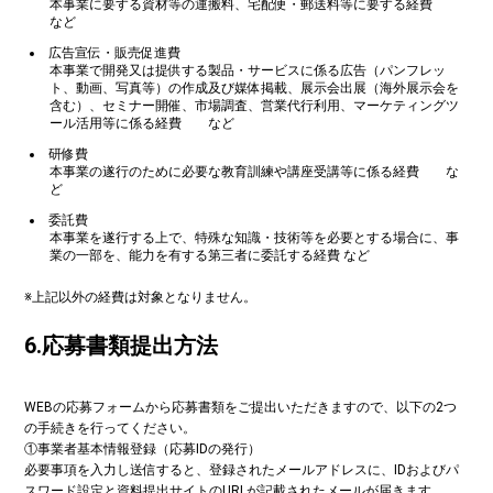
本事業に要する資材等の運搬料、宅配便・郵送料等に要する経費
など
広告宣伝・販売促進費
本事業で開発又は提供する製品・サービスに係る広告（パンフレッ
ト、動画、写真等）の作成及び媒体掲載、展示会出展（海外展示会を
含む）、セミナー開催、市場調査、営業代行利用、マーケティングツ
ール活用等に係る経費 など
研修費
本事業の遂行のために必要な教育訓練や講座受講等に係る経費 な
ど
委託費
本事業を遂行する上で、特殊な知識・技術等を必要とする場合に、事
業の一部を、能力を有する第三者に委託する経費 など
※上記以外の経費は対象となりません。
6.応募書類提出方法
WEBの応募フォームから応募書類をご提出いただきますので、以下の2つ
の手続きを行ってください。
①事業者基本情報登録（応募IDの発行）
必要事項を入力し送信すると、登録されたメールアドレスに、IDおよびパ
スワード設定と資料提出サイトのURLが記載されたメールが届きます。