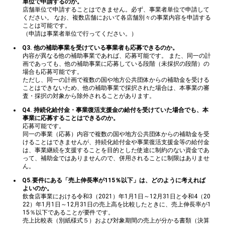
単位で申請するのか。
店舗単位で申請することはできません。必ず、事業者単位で申請して
ください。 なお、複数店舗において各店舗別々の事業内容を申請する
ことは可能です。
（申請は事業者単位で行ってください。）
Q3. 他の補助事業を受けている事業者も応募できるのか。
内容が異なる他の補助事業であれば、応募可能です。 また、同一の計
画であっても、他の補助事業に応募している段階（未採択の段階）の
場合も応募可能です。
ただし、同一の計画で複数の国や地方公共団体からの補助金を受ける
ことはできないため、他の補助事業で採択された場合は、本事業の審
査・採択の対象から除外されることがあります。
Q4. 持続化給付金・事業復活支援金の給付を受けていた場合でも、本
事業に応募することはできるのか。
応募可能です。
同一の事業（応募）内容で複数の国や地方公共団体からの補助金を受
けることはできませんが、持続化給付金や事業復活支援金等の給付金
は、事業継続を支援することを目的とした使途に制約のない資金であ
って、補助金ではありませんので、併用されることに制限はありませ
ん。
Q5.要件にある「売上伸長率が115％以下」は、どのように考えれば
よいのか。
飲食店事業における令和3（2021）年1月1日～12月31日と令和4（20
22）年1月1日～12月31日の売上高を比較したときに、売上伸長率が1
15％以下であることが要件です。
売上比較表（別紙様式５）および対象期間の売上が分かる書類（決算