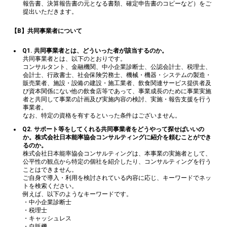
報告書、決算報告書の元となる書類、確定申告書のコピーなど）をご
提出いただきます。
【B】共同事業者について
Q1. 共同事業者とは、どういった者が該当するのか。
共同事業者とは、以下のとおりです。
コンサルタント、金融機関、中小企業診断士、公認会計士、税理士、
会計士、行政書士、社会保険労務士、機械・機器・システムの製造・
販売業者、施設・設備の建設・施工業者、飲食関連サービス提供者及
び資本関係にない他の飲食店等であって、事業成長のために事業実施
者と共同して事業の計画及び実施内容の検討、実施・報告支援を行う
事業者。
なお、特定の資格を有するといった条件はございません。
Q2. サポート等をしてくれる共同事業者をどうやって探せばいいの
か。株式会社日本能率協会コンサルティングに紹介を頼むことができ
るのか。
株式会社日本能率協会コンサルティングは、本事業の実施者として、
公平性の観点から特定の個社を紹介したり、コンサルティングを行う
ことはできません。
ご自身で導入・利用を検討されている内容に応じ、キーワードでネッ
トを検索ください。
例えば、以下のようなキーワードです。
・中小企業診断士
・税理士
・キャッシュレス
・自販機