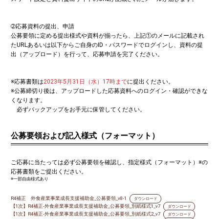
➁応募資料の提出、申請
公募要領に定める提出様式や資料が揃ったら、上記①のメールに記載され
たURLあるいは以下からご自身のID・パスワードでログインし、資料の提
出（アップロード）を行って、応募申請を完了ください。
※応募書類は
2023年5月31日（水）17時まで
に提出ください。
※公募締切り後は、アップロードした応募資料へのログイン・確認ができな
くなります。
必ずバックアップをお手元に保管してください。
公募要領および記入様式（フォーマット）
ご応募に当たっては必ず公募要領を確認し、指定様式（フォーマット）※の
応募書類をご提出ください。
※一部自由様式あり
R4補正 外食産業事業成長支援補助金_公募要領_v8-1
ダウンロード
【1次】R4補正-外食産業事業成長支援補助金_公募要領_別紙様式1_v7
ダウンロード
【1次】R4補正-外食産業事業成長支援補助金_公募要領_別紙様式2_v7
ダウンロード