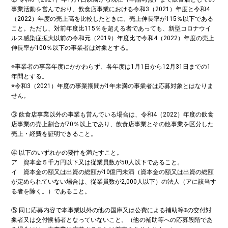
事業活動を営んでおり、飲食店事業における令和3（2021）年度と令和4
（2022）年度の売上高を比較したときに、売上伸長率が115％以下である
こと。ただし、対前年度比115％を超える者であっても、新型コロナウイ
ルス感染症拡大以前の令和元（2019）年度比で令和4（2022）年度の売上
伸長率が100％以下の事業者は対象とする。
※事業者の事業年度にかかわらず、各年度は1月1日から12月31日までの1
年間とする。
※令和3（2021）年度の事業期間が1年未満の事業者は応募対象とはなりま
せん。
③ 飲食店事業以外の事業も営んでいる場合は、令和4（2022）年度の飲食
店事業の売上割合が70％以上であり、飲食店事業とその他事業を区分した
売上・経費を証明できること。
④ 以下のいずれかの要件を満たすこと。
ア 資本金５千万円以下又は従業員数が50人以下であること。
イ 資本金の額又は出資の総額が10億円未満（資本金の額又は出資の総額
が定められていない場合は、従業員数が2,000人以下）の法人（アに該当す
る者を除く。）であること。
⑤ 同じ応募内容で本事業以外の他の国庫又は公費による補助等※の交付対
象者又は交付候補者となっていないこと。（他の補助等への応募段階であ