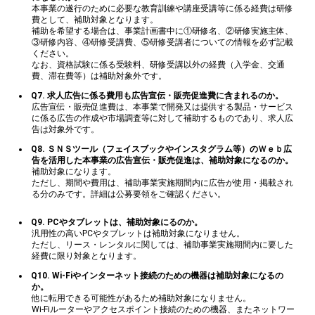
本事業の遂行のために必要な教育訓練や講座受講等に係る経費は研修
費として、補助対象となります。
補助を希望する場合は、事業計画書中に①研修名、②研修実施主体、
③研修内容、④研修受講費、⑤研修受講者についての情報を必ず記載
ください。
なお、資格試験に係る受験料、研修受講以外の経費（入学金、交通
費、滞在費等）は補助対象外です。
Q7. 求人広告に係る費用も広告宣伝・販売促進費に含まれるのか。
広告宣伝・販売促進費は、本事業で開発又は提供する製品・サービス
に係る広告の作成や市場調査等に対して補助するものであり、求人広
告は対象外です。
Q8. ＳＮＳツール（フェイスブックやインスタグラム等）のＷｅｂ広
告を活用した本事業の広告宣伝・販売促進は、補助対象になるのか。
補助対象になります。
ただし、期間や費用は、補助事業実施期間内に広告が使用・掲載され
る分のみです。詳細は公募要領をご確認ください。
Q9. PCやタブレットは、補助対象にるのか。
汎用性の高いPCやタブレットは補助対象になりません。
ただし、リース・レンタルに関しては、補助事業実施期間内に要した
経費に限り対象となります。
Q10. Wi-Fiやインターネット接続のための機器は補助対象になるの
か。
他に転用できる可能性があるため補助対象になりません。
Wi-Fiルーターやアクセスポイント接続のための機器、またネットワー