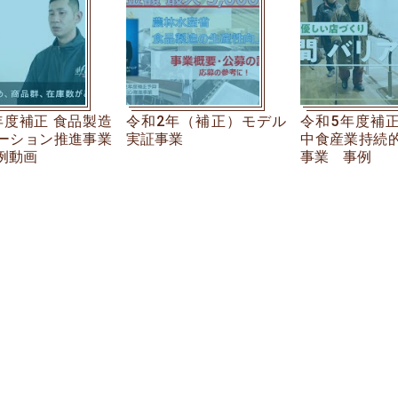
年度補正 食品製造
令和2年（補正）モデル
令和5年度補
ーション推進事業
実証事業
中食産業持続
例動画
事業 事例