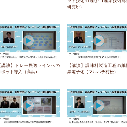
ット技術の適応-（産業技術総
研究所）
【講演】トレー搬送ラインへの
【講演】調味料製造工程の紙
ロボット導入（高浜）
票電子化（マルハチ村松）