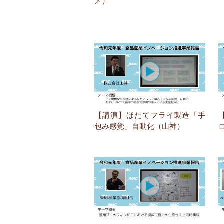
メ）
【講演】ほたてフライ製造「手
包み感覚」自動化（山神）