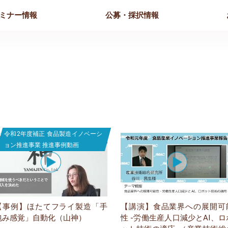
ミナー情報
公募・採択情報
令和2年度補正 食品製造イノベーシ
ョン推進事業 推進事例動画
【事例】ほたてフライ製造「手
【講演】食品業界への展開可
包み感覚」自動化（山神）
性 -労働生産人口減少とAI、ロ