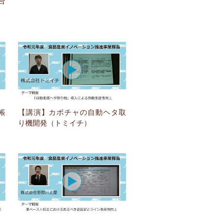
合
帳
【講演】カボチャの自動ヘタ取
り機開発（トミイチ）